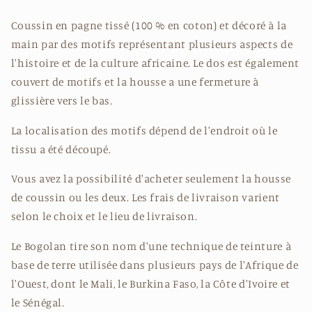
Coussin
en
pagne
tissé
(100
%
en
coton
)
et
décoré
à
la
main
par
des
motifs
représentant
plusieurs
aspects
de
l
'
histoire
et
de
la
culture
africaine
.
Le
dos
e
st également
couvert de motifs
et
la
housse
a
une
fermeture
à
glissière
vers
le
bas
.
La localisation des motifs dépend de l'endroit où le
tissu a été découpé.
Vous avez la possibilité d'acheter seulement la housse
de coussin ou les deux. Les frais de livraison varient
selon le choix et le lieu de livraison.
Le Bogolan tire son nom d'une technique de teinture à
base de terre utilisée dans plusieurs pays de l'Afrique de
l'Ouest, dont le Mali, le Burkina Faso, la Côte d'Ivoire et
le Sénégal.