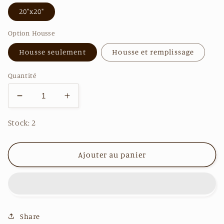
20"x20"
Option Housse
Housse seulement
Housse et remplissage
Quantité
Réduire
Augmenter
la
la
quantité
quantité
Stock: 2
de
de
TradiB010
TradiB010
Ajouter au panier
-
-
100%
100%
Bogolan
Bogolan
Share